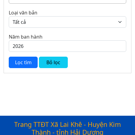
Loại văn bản
Năm ban hành
Lọc tìm
Bỏ lọc
Trang TTĐT Xã Lai Khê - Huyện Kim
Thành - tỉnh Hải Dương